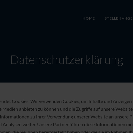
HOME
STELLENANG
Datenschutzerklärung
ndet Cookies. Wir verwenden Cookies, um Inhalte und Anzeigen z
e Medien anbieten zu können und die Zugriffe auf unsere Website 
nformationen zu Ihrer Verwendung unserer Website an unsere Par
Analysen weiter. Unsere Partner führen diese Informationen mö
en, die Sie ihnen bereitgestellt haben oder die sie im Rahmen I