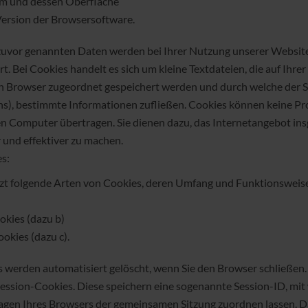
em und dessen Oberfläche
Version der Browsersoftware.
 zuvor genannten Daten werden bei Ihrer Nutzung unserer Websit
t. Bei Cookies handelt es sich um kleine Textdateien, die auf Ihre
 Browser zugeordnet gespeichert werden und durch welche der St
 uns), bestimmte Informationen zufließen. Cookies können keine 
en Computer übertragen. Sie dienen dazu, das Internetangebot in
 und effektiver zu machen.
s:
zt folgende Arten von Cookies, deren Umfang und Funktionsweis
okies (dazu b)
okies (dazu c).
 werden automatisiert gelöscht, wenn Sie den Browser schließen.
ession-Cookies. Diese speichern eine sogenannte Session-ID, mit 
agen Ihres Browsers der gemeinsamen Sitzung zuordnen lassen. D