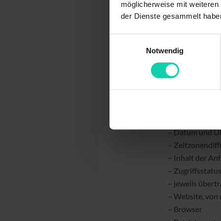
personenbezogene
möglicherweise mit weiteren
der Dienste gesammelt habe
§ 3 Erhebung pe
Einwilligungsauswahl
Notwendig
Bei der bloß infor
übermitteln, erheb
übermittelt. Wenn 
technisch erforder
gewährleisten (Rech
– IP-Adresse
– Datum und Uh
– Zeitzonendif
– Inhalt der An
– Zugriffsstat
– jeweils über
– Website, von
– Browser