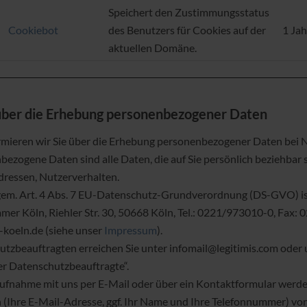
Speichert den Zustimmungsstatus
Cookiebot
des Benutzers für Cookies auf der
1 Jah
aktuellen Domäne.
 über die Erhebung personenbezogener Daten
rmieren wir Sie über die Erhebung personenbezogener Daten bei 
ezogene Daten sind alle Daten, die auf Sie persönlich beziehbar s
dressen, Nutzerverhalten.
gem. Art. 4 Abs. 7 EU-Datenschutz-Grundverordnung (DS-GVO) i
r Köln, Riehler Str. 30, 50668 Köln, Tel.: 0221/973010-0, Fax:
-koeln.de (siehe unser
Impressum
).
tzbeauftragten erreichen Sie unter infomail@legitimis.com oder 
er Datenschutzbeauftragte“.
aufnahme mit uns per E-Mail oder über ein Kontaktformular werde
 (Ihre E-Mail-Adresse, ggf. Ihr Name und Ihre Telefonnummer) vo