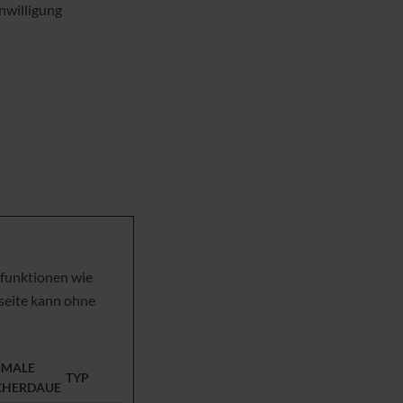
nwilligung
dfunktionen wie
seite kann ohne
IMALE
TYP
CHERDAUER