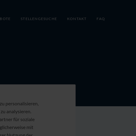
EBOTE
STELLENGESUCHE
KONTAKT
FAQ
u personalisieren,
zu analysieren.
tner für soziale
glicherweise mit
hrer Nutzung der