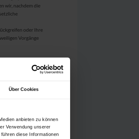
n wir, nachdem die
setzliche
rückgreifen oder Ihre
eweiligen Vorgänge
enbezogenen Daten:
Über Cookies
 Medien anbieten zu können
hrer Verwendung unserer
erarbeitung Ihrer
 führen diese Informationen