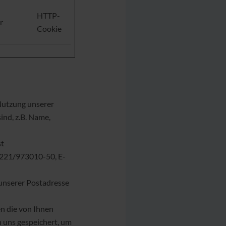
HTTP-
r
Cookie
Nutzung unserer
ind, z.B. Name,
st
 0221/973010-50, E-
unserer Postadresse
n die von Ihnen
n uns gespeichert, um