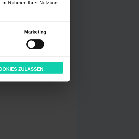
ie im Rahmen Ihrer Nutzung
e
Marketing
eitig Informationen
ren Server
n Daten, die für uns
nd Sicherheit zu
OOKIES ZULASSEN