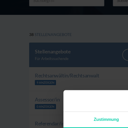
38
STELLENANGEBOTE
Stellenangebote
Für Arbeitssuchende
Rechtsanwältin/Rechtsanwalt
9 ANZEIGEN
Assessor/in
0 ANZEIGEN
Zustimmung
Referendar/in