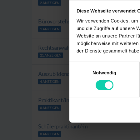
2 ANZEIGEN
Diese Webseite verwendet 
Bürovorsteher/in; Rechtsfachwirt/in
Wir verwenden Cookies, um I
und die Zugriffe auf unsere 
1 ANZEIGEN
Website an unsere Partner fü
möglicherweise mit weiteren
Rechtsanwaltsfachangestellte/r
der Dienste gesammelt habe
21 ANZEIGEN
Einwilligungsauswahl
Notwendig
Auszubildende/r
4 ANZEIGEN
Praktikant/in
0 ANZEIGEN
Schülerpraktikant/-in
0 ANZEIGEN