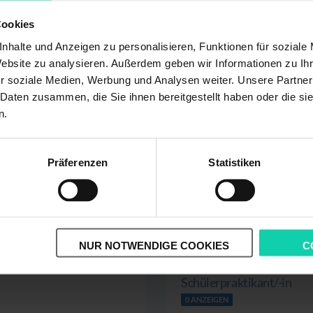
0 ANZEIGEN
Cookies
Bürovorsteher/in; Rechts
nhalte und Anzeigen zu personalisieren, Funktionen für soziale
Website zu analysieren. Außerdem geben wir Informationen zu I
2 ANZEIGEN
r soziale Medien, Werbung und Analysen weiter. Unsere Partner
 Daten zusammen, die Sie ihnen bereitgestellt haben oder die s
Rechtsanwaltsfachangeste
n.
11 ANZEIGEN
Präferenzen
Statistiken
Auszubildende/r
0 ANZEIGEN
Praktikant/in
0 ANZEIGEN
NUR NOTWENDIGE COOKIES
C
Schülerpraktikant/-in
0 ANZEIGEN