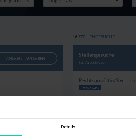
16
STELLENGESUCHE
Stellengesuche
ANGEBOT AUFGEBEN
Für Arbeitgeber
Rechtsanwältin/Rechtsa
2 ANZEIGEN
Assessor/in
0 ANZEIGEN
Details
Referendar/in