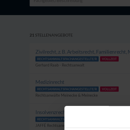
21
STELLENANGEBOTE
Zivilrecht, z. B. Arbeitsrecht, Familienrecht, 
RECHTSANWALTSFACHANGESTELLTE/R
VOLLZEIT
Gerhard Raab - Rechtsanwalt
Medizinrecht
RECHTSANWALTSFACHANGESTELLTE/R
VOLLZEIT
Rechtsanwälte Meinecke & Meinecke
Insolvenzrecht, Zivilrecht
RECHTSANWALTSFACHANGESTELLTE/R
VOLLZEIT
JAFFÉ Rechtsanwälte Insolvenzverwalter