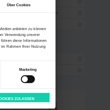
PRAKTIKANT/IN
Über Cookies
Köln
SCHÜLERPRAKTIKANT/-IN
.2026
SONSTIGE
 Medien anbieten zu können
hrer Verwendung unserer
Bonn
 führen diese Informationen
.2026
STELLENUMFANG
ie im Rahmen Ihrer Nutzung
VOLLZEIT
Köln
Marketing
.2026
TEILZEIT
Köln
.2026
OOKIES ZULASSEN