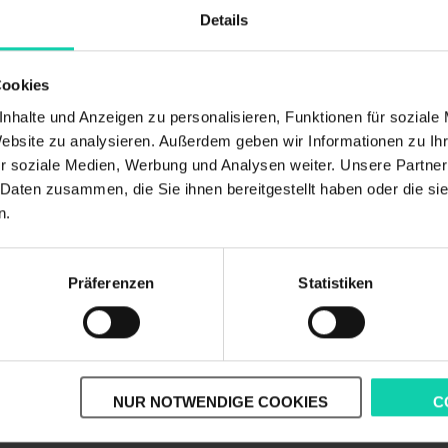
Details
03.08
Cookies
nhalte und Anzeigen zu personalisieren, Funktionen für soziale
Website zu analysieren. Außerdem geben wir Informationen zu I
r soziale Medien, Werbung und Analysen weiter. Unsere Partner
29.07
 Daten zusammen, die Sie ihnen bereitgestellt haben oder die s
n.
Präferenzen
Statistiken
28.07
erkehrsrecht, Ordnungswidrigkeitenrecht
28.07
NUR NOTWENDIGE COOKIES
C