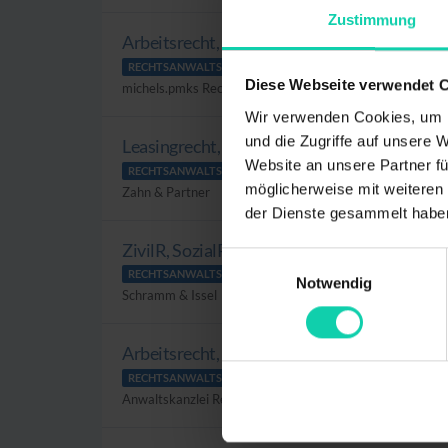
Zustimmung
Arbeitsrecht, Medizinrecht
RECHTSANWALTSFACHANGESTELLTE/R
VOLLZEIT
Diese Webseite verwendet 
michels.pmks Rechtsanwälte Partnerschaft mbB
Wir verwenden Cookies, um I
und die Zugriffe auf unsere 
Leasingrecht, Bankrecht
Website an unsere Partner fü
RECHTSANWALTSFACHANGESTELLTE/R
VOLLZEIT
möglicherweise mit weiteren
Zahn & Partner
der Dienste gesammelt habe
ZivilR, SozialR, BetreuungsR
Einwilligungsauswahl
RECHTSANWALTSFACHANGESTELLTE/R
TEILZEIT
Notwendig
Schramm & Issel
Arbeitsrecht, Strafrecht, Insolvenzrecht, V
RECHTSANWALTSFACHANGESTELLTE/R
VOLLZEIT
Anwaltskanzlei Rechtskraft