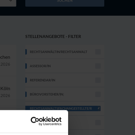
SUCHEN
STELLENANGEBOTE - FILTER
RECHTSANWÄLTIN/RECHTSANWALT
echen
.2026
ASSESSOR/IN
REFERENDAR/IN
Köln
BÜROVORSTEHER/IN;
.2026
RECHTSFACHWIRT/IN
RECHTSANWALTSFACHANGESTELLTE/R
Köln
AUSZUBILDENDE/R
.2026