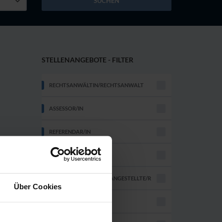
SUCHEN
STELLENANGEBOTE - FILTER
RECHTSANWÄLTIN/RECHTSANWALT
ASSESSOR/IN
REFERENDAR/IN
BÜROVORSTEHER/IN;
RECHTSFACHWIRT/IN
RECHTSANWALTSFACHANGESTELLTE/R
Über Cookies
AUSZUBILDENDE/R