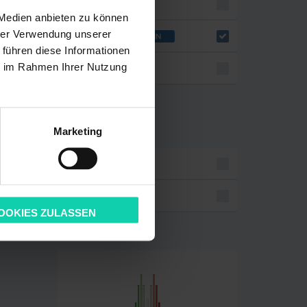
PRAKTIKANT/IN
 Medien anbieten zu können
hrer Verwendung unserer
SCHÜLERPRAKTIKANT/-IN
 führen diese Informationen
ie im Rahmen Ihrer Nutzung
SONSTIGE
STELLENUMFANG
Marketing
VOLLZEIT
TEILZEIT
OOKIES ZULASSEN